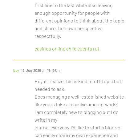
first line to the last while also leaving
enough opportunity for people with
different opinions to think about the topic
and share their own perspective
respectfully.
casinos online chile cuenta rut
buy
12. Juni 2026 um 15:19 Uhr
Heya! I realize this is kind of off-topic but I
needed to ask.
Does managing a well-established website
like yours take a massive amount work?
I am completely new to blogging but I do
write in my
journal everyday. I’d like to start a blog so I
can easily share my own experience and