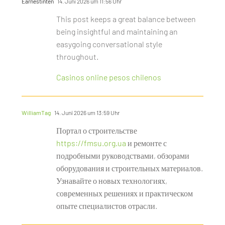
Earnestinten
14. Juni 2026 um 11:56 Uhr
This post keeps a great balance between
being insightful and maintaining an
easygoing conversational style
throughout.
Casinos online pesos chilenos
WilliamTag
14. Juni 2026 um 13:59 Uhr
Портал о строительстве
https://fmsu.org.ua
и ремонте с
подробными руководствами, обзорами
оборудования и строительных материалов.
Узнавайте о новых технологиях,
современных решениях и практическом
опыте специалистов отрасли.