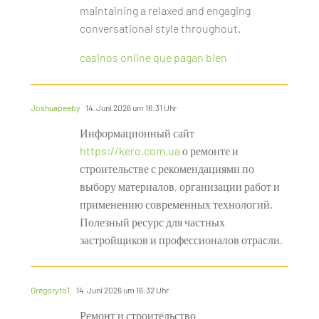
maintaining a relaxed and engaging
conversational style throughout.
casinos online que pagan bien
Joshuapeeby
14. Juni 2026 um 16:31 Uhr
Информационный сайт
https://kero.com.ua
о ремонте и
строительстве с рекомендациями по
выбору материалов, организации работ и
применению современных технологий.
Полезный ресурс для частных
застройщиков и профессионалов отрасли.
GregorytoT
14. Juni 2026 um 16:32 Uhr
Ремонт и строительство