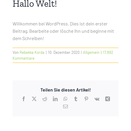
Hallo Welt!
Willkommen bei WordPress. Dies ist dein erster
Beitrag. Bearbeite oder lösche ihn und beginne mit
dem Schreiben!
Von
Rebekka Korda
|
10. Dezember 2020
|
Allgemein
|
17.892
Kommentare
Teilen Sie diesen Artikel!
Facebook
X
Reddit
LinkedIn
WhatsApp
Tumblr
Pinterest
Vk
Xing
E-
Mail