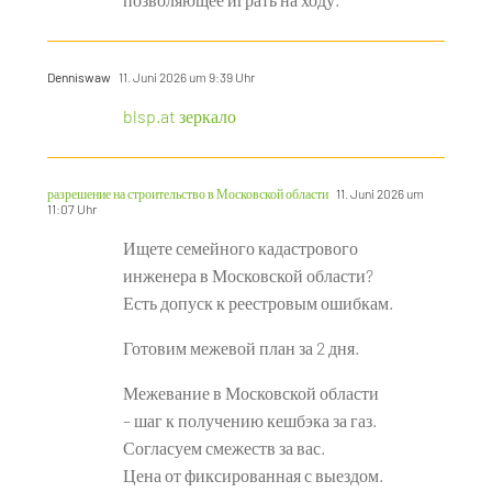
Denniswaw
11. Juni 2026 um 9:39 Uhr
blsp.at зеркало
разрешение на строительство в Московской области
11. Juni 2026 um
11:07 Uhr
Ищете семейного кадастрового
инженера в Московской области?
Есть допуск к реестровым ошибкам.
Готовим межевой план за 2 дня.
Межевание в Московской области
– шаг к получению кешбэка за газ.
Согласуем смежеств за вас.
Цена от фиксированная с выездом.