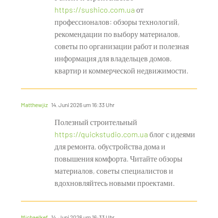
https://sushico.com.ua
от
профессионалов: обзоры технологий,
рекомендации по выбору материалов,
советы по организации работ и полезная
информация для владельцев домов,
квартир и коммерческой недвижимости.
Matthewjiz
14. Juni 2026 um 16:33 Uhr
Полезный строительный
https://quickstudio.com.ua
блог с идеями
для ремонта, обустройства дома и
повышения комфорта. Читайте обзоры
материалов, советы специалистов и
вдохновляйтесь новыми проектами.
Michaelkef
14. Juni 2026 um 16:33 Uhr