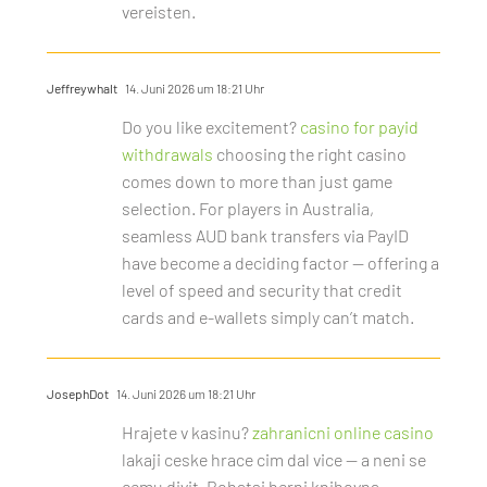
vereisten.
Jeffreywhalt
14. Juni 2026 um 18:21 Uhr
Do you like excitement?
casino for payid
withdrawals
choosing the right casino
comes down to more than just game
selection. For players in Australia,
seamless AUD bank transfers via PayID
have become a deciding factor — offering a
level of speed and security that credit
cards and e-wallets simply can’t match.
JosephDot
14. Juni 2026 um 18:21 Uhr
Hrajete v kasinu?
zahranicni online casino
lakaji ceske hrace cim dal vice — a neni se
cemu divit. Bohatsi herni knihovna,