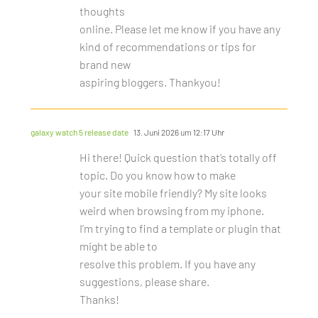
thoughts
online. Please let me know if you have any
kind of recommendations or tips for
brand new
aspiring bloggers. Thankyou!
galaxy watch 5 release date
13. Juni 2026 um 12:17 Uhr
Hi there! Quick question that’s totally off
topic. Do you know how to make
your site mobile friendly? My site looks
weird when browsing from my iphone.
I’m trying to find a template or plugin that
might be able to
resolve this problem. If you have any
suggestions, please share.
Thanks!