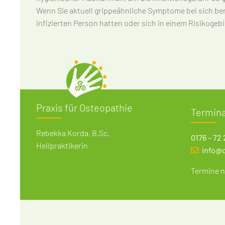
Wenn Sie aktuell grippeähnliche Symptome bei sich be
infizierten Person hatten oder sich in einem Risikogebi
Praxis für Osteopathie
Termin
Rebekka Korda, B.Sc.
0176 – 72 
Heilpraktikerin
info@
Termine n