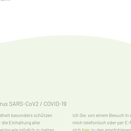
rus SARS-CoV2 / COVID-19
ndheit besonders schützen
bzusehen. Kontaktieren Sie
 die Einhaltung aller
weiter. Informieren Sie
ring wie möglich zu halten.
sich
hier
zu den empfohlenen