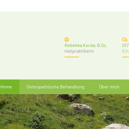
Rebekka Korda, B.Sc.
017
Heilpraktikerin
Ein
Home
Osteopathische Behandlung
Über mich