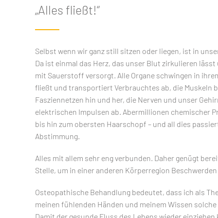
„Alles fließt!“
Selbst wenn wir ganz still sitzen oder liegen, ist in un
Da ist einmal das Herz, das unser Blut zirkulieren läss
mit Sauerstoff versorgt. Alle Organe schwingen in ih
fließt und transportiert Verbrauchtes ab, die Muskeln b
Fasziennetzen hin und her, die Nerven und unser Gehi
elektrischen Impulsen ab. Abermillionen chemischer P
bis hin zum obersten Haarschopf – und all dies passiert
Abstimmung.
Alles mit allem sehr eng verbunden. Daher genügt berei
Stelle, um in einer anderen Körperregion Beschwerden
Osteopathische Behandlung bedeutet, dass ich als Th
meinen fühlenden Händen und meinem Wissen solche 
Damit der gesunde Fluss des Lebens wieder einziehen 