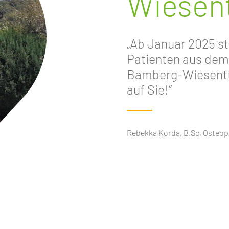
Wiesent
„Ab Januar 2025 s
Patienten aus de
Bamberg-Wiesentta
auf Sie!“
Rebekka Korda, B.Sc, Osteopa