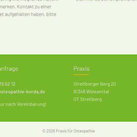
merken, Kontakt zu einer
et aufgehalten haben, bitte
anfrage
Praxis
25 52 12
Streitberger Berg 20
osteopathie-korda.de
91346 Wiesenttal
OT Streitberg
ur nach Vereinbarung!
©
2026 Praxis für Osteopathie