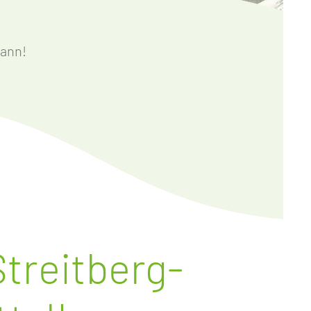
kann!
Streitberg-