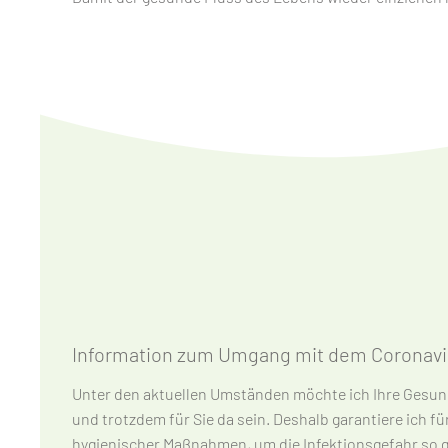
Information zum Umgang mit dem Coronavi
Unter den aktuellen Umständen möchte ich Ihre Gesu
ich Sie, von einem Besuch in meiner Praxis zunächst a
und trotzdem für Sie da sein. Deshalb garantiere ich für
mich telefonisch oder per E-Mail und ich helfe Ihnen gerne 
hygienischer Maßnahmen, um die Infektionsgefahr so ge