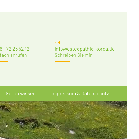
6 – 72 25 52 12
info@osteopathie-korda.de
fach anrufen
Schreiben Sie mir
Gut zu wissen
Impressum & Datenschutz